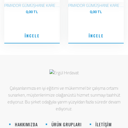
PİMADOR GÜMÜŞHANE KARE ROZETLİ ROSE-KROM KOL
PİMADOR GÜMÜŞHANE KARE ROZETLİ ALTIN-BEYAZ KOL
0,00 TL
0,00 TL
İNCELE
İNCELE
Çalışanlarımıza en iyi eğitimi ve mükemmel bir çalışma ortamı
sunarken, müşterilerimize olağanüstü hizmet sunmayı taahhüt
ediyoruz. Bu şirket odağylaı yarım yüzyıldan fazla süredir devam
ediyoruz.
HAKKIMIZDA
ÜRÜN GRUPLARI
İLETİŞİM