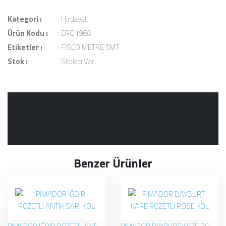
Kategori :
:
Hirdavat
Ürün Kodu :
: ERG1968
Etiketler :
:
FİSCO METRE 5MT
Stok :
: Stokta Var
Benzer Ürünler
PİMADOR IĞDIR ROZETLİ ANTİK SARI KOL
PİMADOR BAYBURT KARE ROZETLİ ROSE KOL